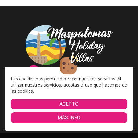
info@maspalomasholidayvillas.com
Las cookies nos permiten ofrecer nuestros servicios. Al
utilizar nuestros servicios, aceptas el uso que hacemos de
las cookies.
+34630061901
ACEPTO
Cookies
|
Aviso Legal
|
Política de Privacidad
|
MÁS INFO
Condiciones de Reserva en Línea
|
Marcas Comerciales