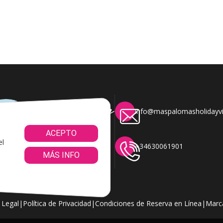
info@maspalomasholidayvi
ACEPTO
el
+34630061901
MÁS INFO
 Legal
|
Política de Privacidad
|
Condiciones de Reserva en Línea
|
Marc